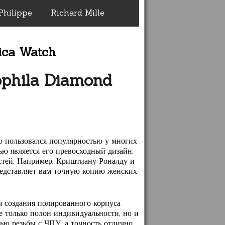
Philippe
Richard Mille
ica Watch
phila Diamond
о пользовался популярностью у многих
ью является его превосходный дизайн.
стей. Например, Криштиану Роналду и
едставляет вам точную копию женских
 создания полированного корпуса
е только полон индивидуальности, но и
ю резьбы с ЧПУ, а точность отлично