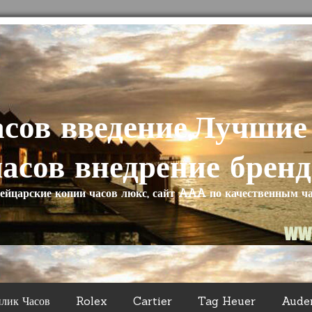
асов введение,Лучшие
часов внедрение бренд
йцарские копии часов люкс, сайт AAA по качественным ч
плик Часов
Rolex
Cartier
Tag Heuer
Aude