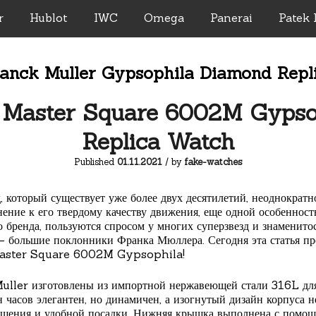
r
Hublot
IWC
Omega
Panerai
Patek 
anck Muller Gypsophila Diamond Repl
r Master Square 6002M Gypso
Replica Watch
Published
01.11.2021
/ by
fake-watches
 который существует уже более двух десятилетий, неоднократн
ение к его твердому качеству движения, еще одной особенност
 бренда, пользуются спросом у многих суперзвезд и знаменито
 большие поклонники Франка Мюллера. Сегодня эта статья пр
 Master Square 6002M Gypsophila!
uller изготовлены из импортной нержавеющей стали 316L для
 часов элегантен, но динамичен, а изогнутый дизайн корпуса н
ошения и удобной посадки. Нижняя крышка выполнена с помощь