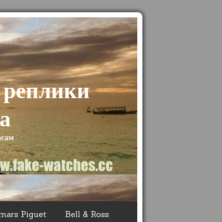
 реплики
а
асам
mars Piguet
Bell & Ross