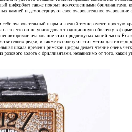
атный циферблат также покрыт искусственными бриллиантами, 
ых камней и демонстрируют свое очаровательное очарование с
 себе очаровательный шарм и зрелый темперамент, простую кра
я на то, что он не унаследовал традиционную оболочку в форм
ь неповторимое очарование этих продвинутых копий часов Fra
йствительно редки, и также используют этот метод для интерпр
ольшая шкала времени римской цифры делает чтение очень четк
из розового золота с бриллиантами, независимо от того, какой 