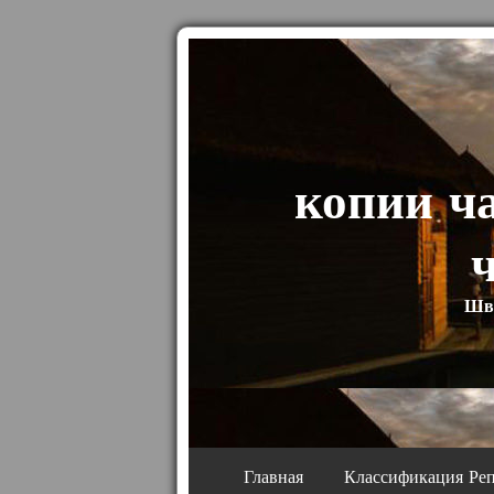
копии ч
Шве
Главная
Классификация Ре