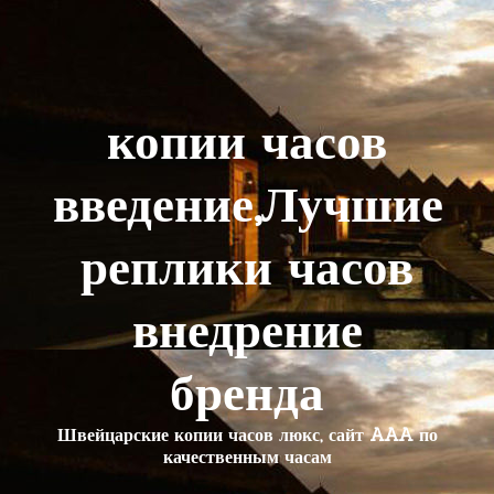
копии часов
введение,Лучшие
реплики часов
внедрение
бренда
Швейцарские копии часов люкс, сайт AAA по
качественным часам