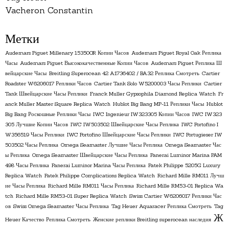
Vacheron Constantin
Метки
Audemars Piguet Millenary 15350OR Копии Часов
Audemars Piguet Royal Oak Реплика
Часы
Audemars Piguet Высококачественные Копии Часов
Audemars Piguet Реплика Ш
вейцарские Часы
Breitling Superocean 42 A1736402 / BA32 Реплика Смотреть
Cartier
Roadster W6206017 Реплики Часов
Cartier Tank Solo W5200003 Часы Реплики
Cartier
Tank Швейцарские Часы Реплики
Franck Muller Gypsophila Diamond Replica Watch
Fr
anck Muller Master Square Replica Watch
Hublot Big Bang MP-11 Реплики Часы
Hublot
Big Bang Роскошные Реплики Часы
IWC Ingenieur IW323305 Копии Часов
IWC IW323
305 Лучшие Копии Часов
IWC IW503502 Швейцарские Часы Реплика
IWC Portofino I
W356519 Часы Реплики
IWC Portofino Швейцарские Часы Реплики
IWC Portugieser IW
503502 Часы Реплика
Omega Seamaster Лучшие Часы Реплика
Omega Seamaster Час
ы Реплика
Omega Seamaster Швейцарские Часы Реплика
Panerai Luminor Marina PAM
498 Часы Реплика
Panerai Luminor Marina Часы Реплика
Patek Philippe 5205G Luxury
Replica Watch
Patek Philippe Complications Replica Watch
Richard Mille RM011 Лучш
ие Часы Реплика
Richard Mille RM011 Часы Реплика
Richard Mille RM53-01 Replica Wa
tch
Richard Mille RM53-01 Super Replica Watch
Swiss Cartier W6206017 Реплики Час
ов
Swiss Omega Seamaster Часы Реплика
Tag Heuer Aquaracer Реплика Смотреть
Tag
Ж
Heuer Качество Реплика Смотреть
Женские реплики Breitling superocean наследия