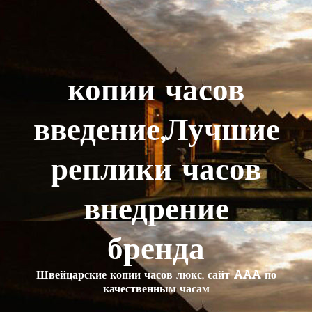
копии часов
введение,Лучшие
реплики часов
внедрение
бренда
Швейцарские копии часов люкс, сайт AAA по
качественным часам