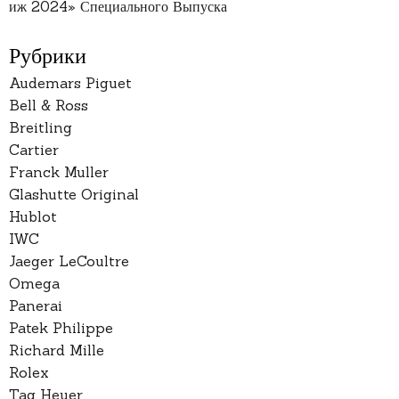
иж 2024» Специального Выпуска
Рубрики
Audemars Piguet
Bell & Ross
Breitling
Cartier
Franck Muller
Glashutte Original
Hublot
IWC
Jaeger LeCoultre
Omega
Panerai
Patek Philippe
Richard Mille
Rolex
Tag Heuer