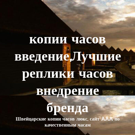
копии часов
введение,Лучшие
реплики часов
внедрение
бренда
Швейцарские копии часов люкс, сайт AAA по
качественным часам