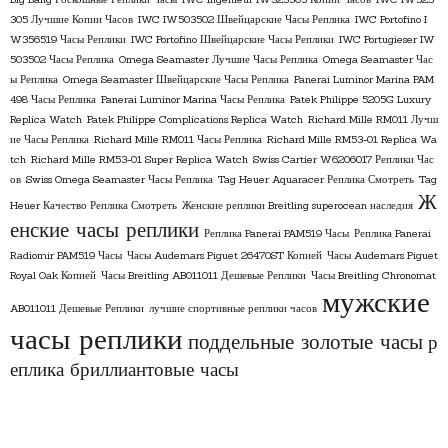
305 Лучшие Копии Часов
IWC IW503502 Швейцарские Часы Реплика
IWC Portofino I
W356519 Часы Реплики
IWC Portofino Швейцарские Часы Реплики
IWC Portugieser IW
503502 Часы Реплика
Omega Seamaster Лучшие Часы Реплика
Omega Seamaster Час
ы Реплика
Omega Seamaster Швейцарские Часы Реплика
Panerai Luminor Marina PAM
498 Часы Реплика
Panerai Luminor Marina Часы Реплика
Patek Philippe 5205G Luxury
Replica Watch
Patek Philippe Complications Replica Watch
Richard Mille RM011 Лучш
ие Часы Реплика
Richard Mille RM011 Часы Реплика
Richard Mille RM53-01 Replica Wa
tch
Richard Mille RM53-01 Super Replica Watch
Swiss Cartier W6206017 Реплики Час
ов
Swiss Omega Seamaster Часы Реплика
Tag Heuer Aquaracer Реплика Смотреть
Tag
Ж
Heuer Качество Реплика Смотреть
Женские реплики Breitling superocean наследия
енские часы реплики
Реплика Panerai PAM519 Часы
Реплика Panerai
Radiomir PAM519 Часы
Часы Audemars Piguet 26470ST Копией
Часы Audemars Piguet
Royal Oak Копией
Часы Breitling AB011011 Дешевые Реплики
Часы Breitling Chronomat
мужские
AB011011 Дешевые Реплики
лучшие спортивные реплики часов
часы реплики
поддельные золотые часы
р
еплика бриллиантовые часы