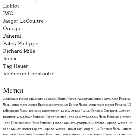
Hublot
IWC
Jaeger LeCoultre
Omega
Panerai
Patek Philippe
Richard Mille
Rolex
Tag Heuer
Vacheron Constantin
Метки
Audemars Piguet Millenary 15350OR Копии Часов
Audemars Piguet Royal Oak Реплика
Часы
Audemars Piguet Высококачественные Копии Часов
Audemars Piguet Реплика Ш
вейцарские Часы
Breitling Superocean 42 A1736402 / BA32 Реплика Смотреть
Cartier
Roadster W6206017 Реплики Часов
Cartier Tank Solo W5200003 Часы Реплики
Cartier
Tank Швейцарские Часы Реплики
Franck Muller Gypsophila Diamond Replica Watch
Fr
anck Muller Master Square Replica Watch
Hublot Big Bang MP-11 Реплики Часы
Hublot
Big Bang Роскошные Реплики Часы
IWC Ingenieur IW323305 Копии Часов
IWC IW323