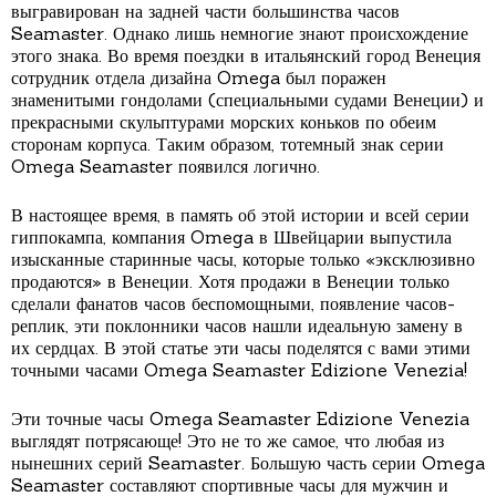
выгравирован на задней части большинства часов
Seamaster. Однако лишь немногие знают происхождение
этого знака. Во время поездки в итальянский город Венеция
сотрудник отдела дизайна Omega был поражен
знаменитыми гондолами (специальными судами Венеции) и
прекрасными скульптурами морских коньков по обеим
сторонам корпуса. Таким образом, тотемный знак серии
Omega Seamaster появился логично.
В настоящее время, в память об этой истории и всей серии
гиппокампа, компания Omega в Швейцарии выпустила
изысканные старинные часы, которые только «эксклюзивно
продаются» в Венеции. Хотя продажи в Венеции только
сделали фанатов часов беспомощными, появление часов-
реплик, эти поклонники часов нашли идеальную замену в
их сердцах. В этой статье эти часы поделятся с вами этими
точными часами Omega Seamaster Edizione Venezia!
Эти точные часы Omega Seamaster Edizione Venezia
выглядят потрясающе! Это не то же самое, что любая из
нынешних серий Seamaster. Большую часть серии Omega
Seamaster составляют спортивные часы для мужчин и