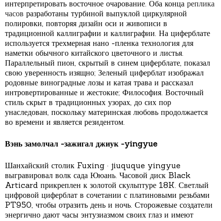
интерпретировать восточное очарование. Оба конца
реплика
часов
разработаны турбиной выпуклой циркулярной
полировки, повторяя дизайн оси и живописи в
традиционной каллиграфии и каллиграфии. На циферблате
используется трехмерная нано -пленка технология для
наметки обычного китайского цветочного и листья.
Параллельный пион, скрытый в синем циферблате, показал
свою уверенность изящно; Зеленый циферблат изображал
родовные виноградные лозы и катая трава и рассказал
интровертированные и жестокие; Философия. Восточный
стиль скрыт в традиционных узорах, до сих пор
унаследован, поскольку материнская любовь продолжается
во времени и является резидентом.
Вэнь замолчал -зажигал джиук -yingyue
Шанхайский столик Fuxing · jiuquque yingyue
выгравировал волк сада Ююань. Часовой диск Black
Articard прикреплен к золотой скульптуре 18K. Светлый
цифровой циферблат в сочетании с платиновыми резьбами
PT950, чтобы отразить день и ночь. Сторожевые создатели
энергично дают часы энтузиазмом своих глаз и имеют