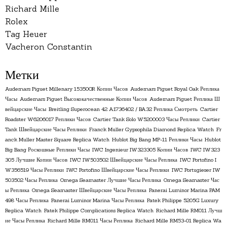
Richard Mille
Rolex
Tag Heuer
Vacheron Constantin
Метки
Audemars Piguet Millenary 15350OR Копии Часов
Audemars Piguet Royal Oak Реплика
Часы
Audemars Piguet Высококачественные Копии Часов
Audemars Piguet Реплика Ш
вейцарские Часы
Breitling Superocean 42 A1736402 / BA32 Реплика Смотреть
Cartier
Roadster W6206017 Реплики Часов
Cartier Tank Solo W5200003 Часы Реплики
Cartier
Tank Швейцарские Часы Реплики
Franck Muller Gypsophila Diamond Replica Watch
Fr
anck Muller Master Square Replica Watch
Hublot Big Bang MP-11 Реплики Часы
Hublot
Big Bang Роскошные Реплики Часы
IWC Ingenieur IW323305 Копии Часов
IWC IW323
305 Лучшие Копии Часов
IWC IW503502 Швейцарские Часы Реплика
IWC Portofino I
W356519 Часы Реплики
IWC Portofino Швейцарские Часы Реплики
IWC Portugieser IW
503502 Часы Реплика
Omega Seamaster Лучшие Часы Реплика
Omega Seamaster Час
ы Реплика
Omega Seamaster Швейцарские Часы Реплика
Panerai Luminor Marina PAM
498 Часы Реплика
Panerai Luminor Marina Часы Реплика
Patek Philippe 5205G Luxury
Replica Watch
Patek Philippe Complications Replica Watch
Richard Mille RM011 Лучш
ие Часы Реплика
Richard Mille RM011 Часы Реплика
Richard Mille RM53-01 Replica Wa