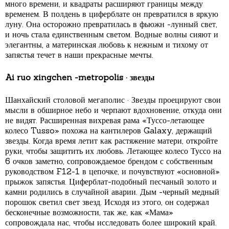
много времени, и квадраты расширяют границы между
временем. В полдень в циферблате он превратился в яркую
луну. Она осторожно превратилась в фьюжн -лунный свет,
и ночь стала единственным светом. Водные волны сияют и
элегантны, а материнская любовь к нежным и тихому от
запястья течет в наши прекрасные мечты.
Ai ruo xingchen -metropolis · звезды
Шанхайский столовой мегаполис · Звезды проецируют свои
мысли в обширное небо и черпают вдохновение, откуда они
не видят. Расширенная вихревая рама «Туссо-летающее
колесо Tusso» похожа на кантилеров Galaxy, держащий
звезды. Когда время летит как растяжение матери, откройте
руки, чтобы защитить их любовь. Летающее колесо Туссо на
6 очков заметно, сопровождаемое брендом с собственным
руководством F12-1 в цепочке, и почувствуют «основной»
прыжок запястья. Циферблат-подобный песчаный золото и
камни родились в случайной аварии. Дым -черный медный
порошок светил свет звезд. Исходя из этого, он содержал
бесконечные возможности, так же, как «Мама»
сопровождала нас, чтобы исследовать более широкий край.