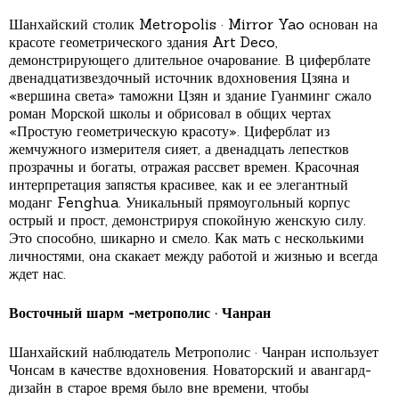
Шанхайский столик Metropolis · Mirror Yao основан на
красоте геометрического здания Art Deco,
демонстрирующего длительное очарование. В циферблате
двенадцатизвездочный источник вдохновения Цзяна и
«вершина света» таможни Цзян и здание Гуанминг сжало
роман Морской школы и обрисовал в общих чертах
«Простую геометрическую красоту». Циферблат из
жемчужного измерителя сияет, а двенадцать лепестков
прозрачны и богаты, отражая рассвет времен. Красочная
интерпретация запястья красивее, как и ее элегантный
моданг Fenghua. Уникальный прямоугольный корпус
острый и прост, демонстрируя спокойную женскую силу.
Это способно, шикарно и смело. Как мать с несколькими
личностями, она скакает между работой и жизнью и всегда
ждет нас.
Восточный шарм -метрополис · Чанран
Шанхайский наблюдатель Метрополис · Чанран использует
Чонсам в качестве вдохновения. Новаторский и авангард-
дизайн в старое время было вне времени, чтобы