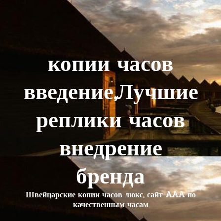
копии часов
введение,Лучшие
реплики часов
внедрение
бренда
Швейцарские копии часов люкс, сайт AAA по
качественным часам