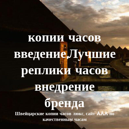
копии часов
введение,Лучшие
реплики часов
внедрение
бренда
Швейцарские копии часов люкс, сайт AAA по
качественным часам