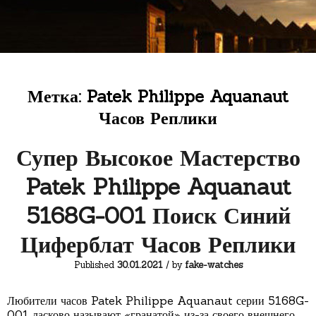
Метка:
Patek Philippe Aquanaut
Часов Реплики
Супер Высокое Мастерство
Patek Philippe Aquanaut
5168G-001 Поиск Синий
Циферблат Часов Реплики
Published
30.01.2021
/ by
fake-watches
Любители часов Patek Philippe Aquanaut серии 5168G-
001 ласково называют «гранатой» из-за своего внешнего