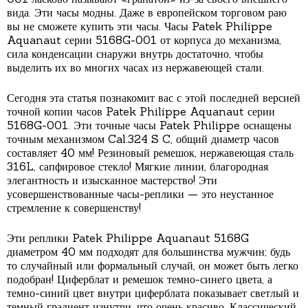
вида. Эти часы модны. Даже в европейском торговом раю
вы не сможете купить эти часы. Часы Patek Philippe
Aquanaut серии 5168G-001 от корпуса до механизма,
сила конденсации снаружи внутрь достаточно, чтобы
выделить их во многих часах из нержавеющей стали.
Сегодня эта статья познакомит вас с этой последней версией
точной копии часов Patek Philippe Aquanaut серии
5168G-001. Эти точные часы Patek Philippe оснащены
точным механизмом Cal.324 S C, общий диаметр часов
составляет 40 мм! Резиновый ремешок, нержавеющая сталь
316L, сапфировое стекло! Мягкие линии, благородная
элегантность и изысканное мастерство! Эти
усовершенствованные часы-реплики — это неустанное
стремление к совершенству!
Эти реплики Patek Philippe Aquanaut 5168G
диаметром 40 мм подходят для большинства мужчин; будь
то случайный или формальный случай, он может быть легко
подобран! Циферблат и ремешок темно-синего цвета, а
темно-синий цвет внутри циферблата показывает светлый и
темный градиент изнутри, что очень красиво. Классический