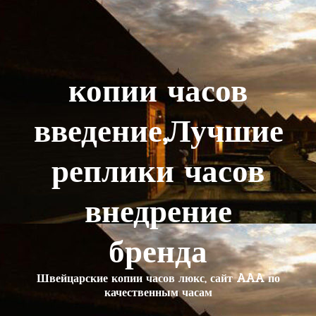
копии часов
введение,Лучшие
реплики часов
внедрение
бренда
Швейцарские копии часов люкс, сайт AAA по
качественным часам