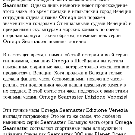
Seamaster. Однако лишь немногие знают происхождение
этого знака. Во время поездки в итальянский город Венеция
сотрудник отдела дизайна Omega был поражен
знаменитыми гондолами (специальными судами Венеции) и
прекрасными скульптурами морских коньков по обеим
сторонам корпуса. Таким образом, тотемный знак серии
Omega Seamaster появился логично.
В настоящее время, в память об этой истории и всей серии
гиппокампа, компания Omega в Швейцарии выпустила
изысканные старинные часы, которые только «эксклюзивно
продаются» в Венеции. Хотя продажи в Венеции только
сделали фанатов часов беспомощными, появление часов-
реплик, эти поклонники часов нашли идеальную замену в
их сердцах. В этой статье эти часы поделятся с вами этими
точными часами Omega Seamaster Edizione Venezia!
Эти точные часы Omega Seamaster Edizione Venezia
выглядят потрясающе! Это не то же самое, что любая из
нынешних серий Seamaster. Большую часть серии Omega
Seamaster составляют спортивные часы для мужчин и
дайвинга (такие как Seamaster 300 или Planet Ocean