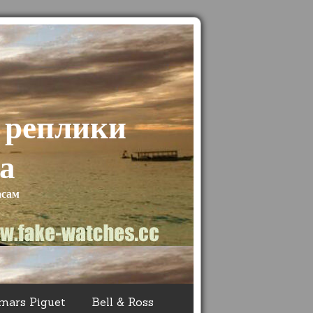
 реплики
а
асам
mars Piguet
Bell & Ross