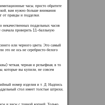
 имитационные часы, просто обратите
ликой, вам нужно больше внимания
r от правды и подделки.
во некачественных поддельных часов
е сначала проверить 11-балльную
синего или черного цвета. Это самый
ли это не ось не серебристо-белого
вы) четкая, черная и рельефная, в то
ы, которые вы купили, не совсем
рийный номер изделия и т. Д. Надпись
поддельный стол имеет толстые штрихи,
сы и часы с точной копией. Только