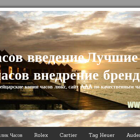
асов введение,Лучшие
часов внедрение бренд
йцарские копии часов люкс, сайт AAA по качественным ч
плик Часов
Rolex
Cartier
Tag Heuer
Aude