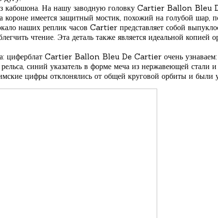
из кабошона. На нашу заводную головку Cartier Ballon Bleu 
на короне имеется защитный мостик, похожий на голубой шар, 
Зеркало наших реплик часов Cartier представляет собой выпукло
легчить чтение. Эта деталь также является идеальной копией о
а: циферблат Cartier Ballon Bleu De Cartier очень узнаваем
рельса, синий указатель в форме меча из нержавеющей стали и 
римские цифры отклонялись от общей круговой орбиты и были 