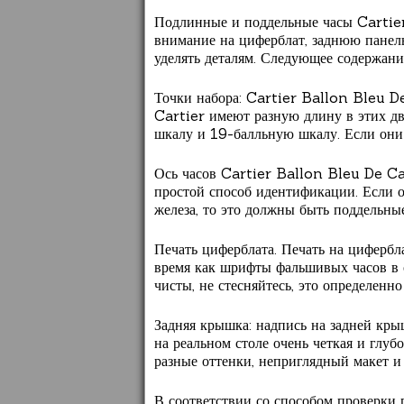
Подлинные и поддельные часы Cartier
внимание на циферблат, заднюю панель
уделять деталям. Следующее содержани
Точки набора: Cartier Ballon Bleu D
Cartier имеют разную длину в этих дв
шкалу и 19-балльную шкалу. Если они 
Ось часов Cartier Ballon Bleu De Car
простой способ идентификации. Если ос
железа, то это должны быть поддельны
Печать циферблата. Печать на цифербла
время как шрифты фальшивых часов в о
чисты, не стесняйтесь, это определенно
Задняя крышка: надпись на задней крыш
на реальном столе очень четкая и глуб
разные оттенки, неприглядный макет и
В соответствии со способом проверки 