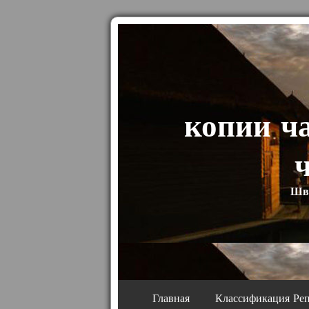
копии ч
Шве
Главная
Классификация Ре