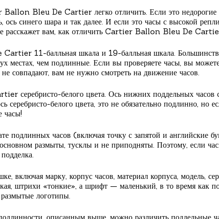
 Ballon Bleu De Cartier легко отличить. Если это недорогие
, ось синего шара и так далее. И если это часы с высокой реп
е расскажет вам, как отличить Cartier Ballon Bleu De Cartie
e Cartier 11-балльная шкала и 19-балльная шкала. Большинст
ух местах, чем подлинные. Если вы проверяете часы, вы может
не совпадают, вам не нужно смотреть на движение часов.
tier серебристо-белого цвета. Ось нижних поддельных часов 
ь серебристо-белого цвета, это не обязательно подлинно, но ес
е часы!
те подлинных часов (включая точку с запятой и английские бук
сновном размыты, тусклы и не приподняты. Поэтому, если час
 подделка.
ке, включая марку, корпус часов, материал корпуса, модель, се
окая, штрихи «тонкие», а шрифт — маленький, в то время как 
 размытые логотипы.
подлинности, описанным выше, можно различить поддельные ча