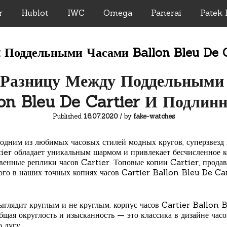
r
Hublot
IWC
Omega
Panerai
Patek 
:
Поддельными Часами Ballon Bleu De C
 Разницу Между Поддельными 
lon Bleu De Cartier И Подлин
Published
16.07.2020
/ by
fake-watches
одним из любимых часовых стилей модных кругов, суперзвезд и
ier обладает уникальным шармом и привлекает бесчисленное к
твенные реплики часов Cartier. Топовые копии Cartier, продав
ного в наших точных копиях часов Cartier Ballon Bleu De Ca
ыглядит круглым и не круглым: корпус часов Cartier Ballon 
щая округлость и изысканность — это классика в дизайне часо
 дугу.